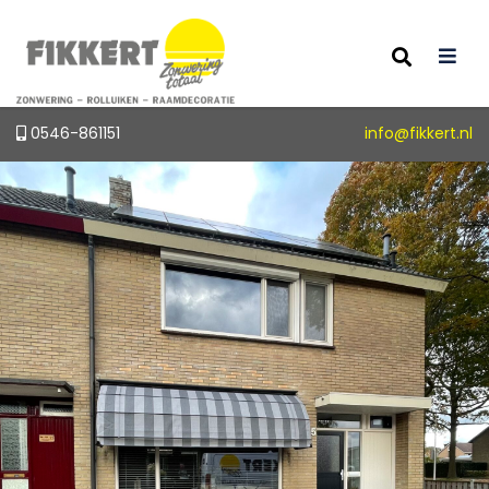
0546-861151
info@fikkert.nl