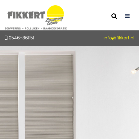
0546-861151
info@fikkert.nl