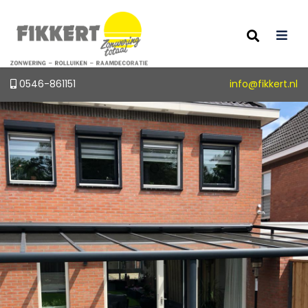
0546-861151
info@fikkert.nl