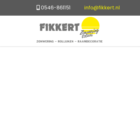
0546-861151
info@fikkert.nl