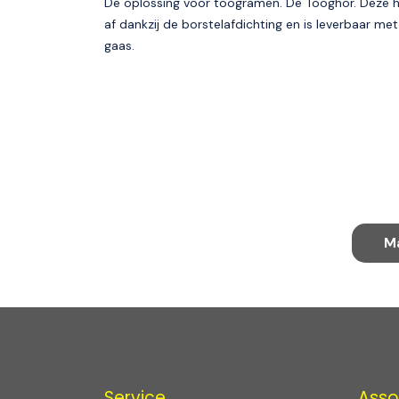
De oplossing voor toogramen. De Tooghor. Deze ho
af dankzij de borstelafdichting en is leverbaar me
gaas.
M
Service
Asso