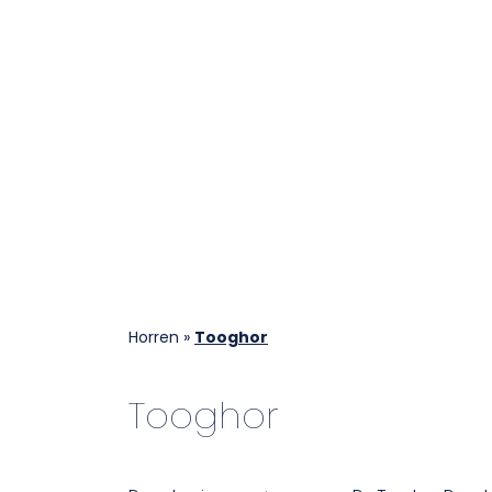
Horren
»
Tooghor
Tooghor