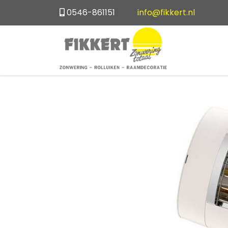
0546-861151
info@fikkert.nl