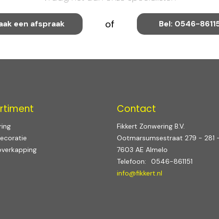
of
aak een afspraak
Bel: 0546-8611
rtiment
Contact
ing
Fikkert Zonwering B.V.
ecoratie
Ootmarsumsestraat 279 - 281 
overkapping
7603 AE Almelo
Telefoon:
0546-861151
info@fikkert.nl