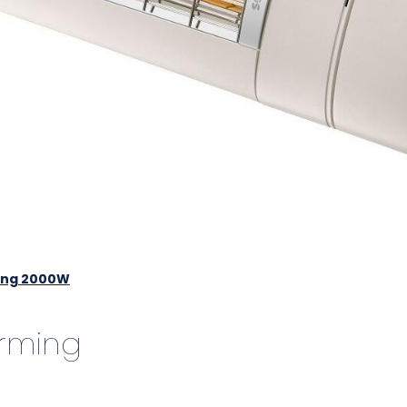
ing 2000W
rming