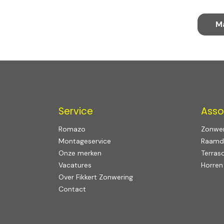
M
Service
Asso
Romazo
Zonwer
Montageservice
Raamd
Onze merken
Terras
Vacatures
Horren
Over Fikkert Zonwering
Contact