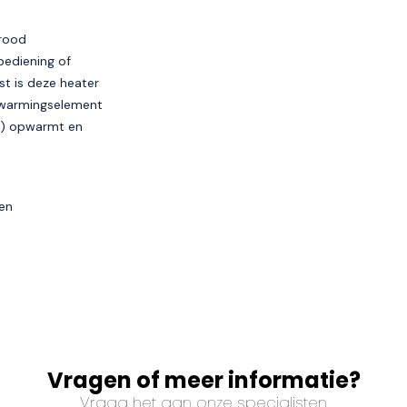
arood
bediening of
t is deze heater
rwarmingselement
n) opwarmt en
gen
Vragen of meer informatie?
Vraag het aan onze specialisten