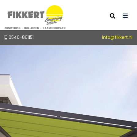
0546-861151
info@fikkert.nl