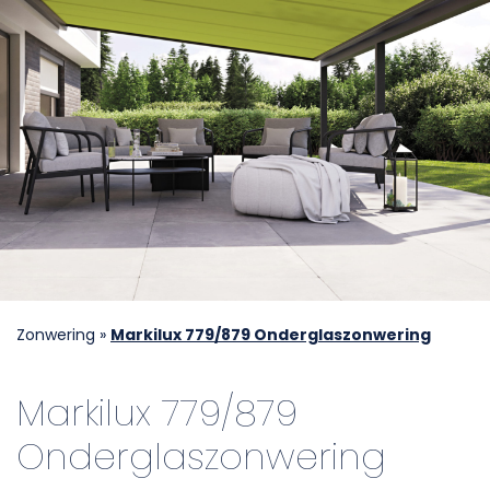
Zonwering
»
Markilux 779/879 Onderglaszonwering
Markilux 779/879
Onderglaszonwering