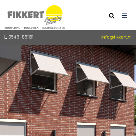
0546-861151
info@fikkert.nl